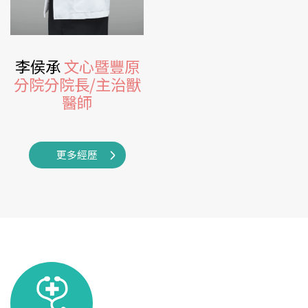
李侯承
文心暨豐原
分院分院長/主治獸
醫師
更多經歷