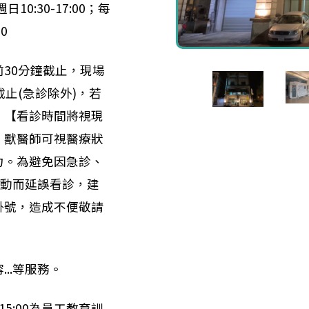
日10:30-17:00；每
0
30分鐘截止，現場
截止(急診除外)，若
。【看診時間將視現
，獸醫師可視醫療狀
力。為避免因急診、
異動而延誤看診，建
掛號，造成不便敬請
..等服務。
15:00為員工教育訓