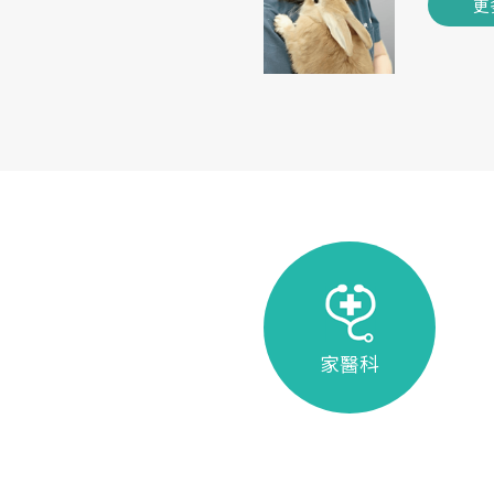
更
家醫科