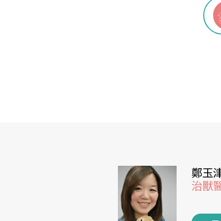
鄭玉
治獸