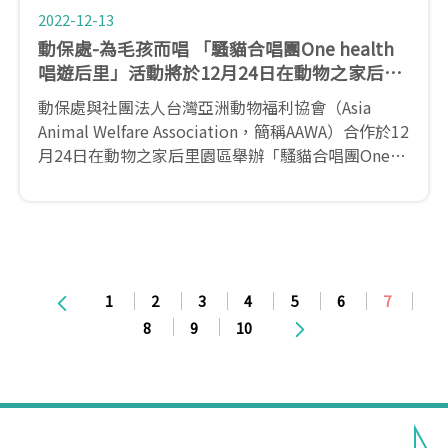
2022-12-13
動保處-為毛孩而唱 「騷貓合唱團One health
唱遊后里」活動將於12月24日在動物之家后里
園區暖心送愛!
動保處與社團法人台灣亞洲動物福利協會（Asia
Animal Welfare Association，簡稱AAWA）合作於12
月24日在動物之家后里園區舉辦「騷貓合唱團One
health唱遊后里」公益音樂會，並提前於本(12)日假
騷貓公益咖啡動舉辦活動記者會，為即將於聖誕佳節
前夕傳遞愛與友善的活動揭開溫馨序幕。
1
2
3
4
5
6
7
8
9
10