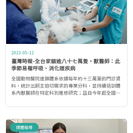
2023-05-12
臺灣時報-全台家貓逾八十七萬隻，獸醫師：此
季節易罹呼吸、消化道疾病
全國動物醫院連鎖體系依據每年約十三萬筆的門診資
料，統計出飼主迫切需求的專業分科，並持續培訓體
系內獸醫師在特定科別進修研究；且自今年起全國貓
醫院正式從貓科醫院，進化為「貓次分科醫院」，包
含貓心臟科、貓腎病泌尿科、貓牙科、貓影像診斷
科、貓腫瘤科，並朝向貓綜合醫院的目標邁進。
媒體報導