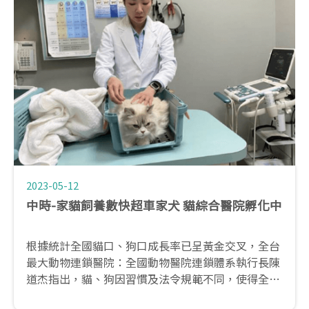
2023-05-12
中時-家貓飼養數快超車家犬 貓綜合醫院孵化中
根據統計全國貓口、狗口成長率已呈黃金交叉，全台
最大動物連鎖醫院：全國動物醫院連鎖體系執行長陳
道杰指出，貓、狗因習慣及法令規範不同，使得全台
家貓飼養數追上全台家犬數；迎合這個趨勢，全國動