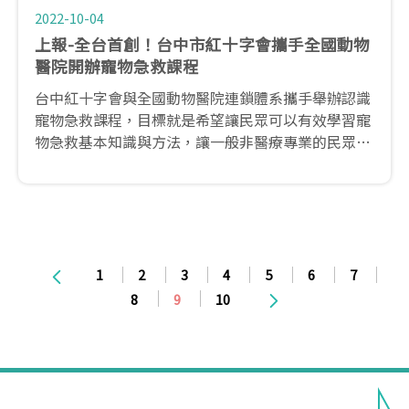
2022-10-04
上報-全台首創！台中市紅十字會攜手全國動物
醫院開辦寵物急救課程
台中紅十字會與全國動物醫院連鎖體系攜手舉辦認識
寵物急救課程，目標就是希望讓民眾可以有效學習寵
物急救基本知識與方法，讓一般非醫療專業的民眾也
能在面臨危急狀況時，成為毛小孩的守護天使。
1
2
3
4
5
6
7
8
9
10