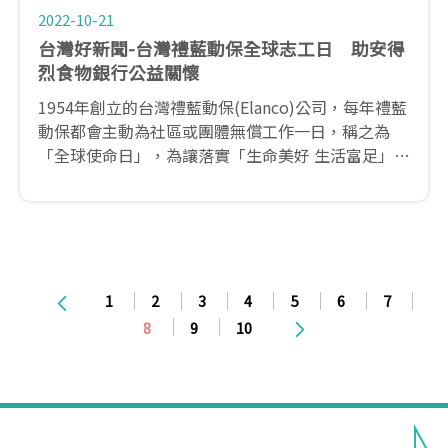
2022-10-21
台灣好新聞-台灣禮藍動保全球志工日 助安得
烈食物銀行公益關懷
1954年創立的台灣禮藍動保(Elanco)公司，每年禮藍
動保都會主動為社區或團體無償工作一日，稱之為
「全球使命日」，為讓落實「生命美好 生活富足」的
企業願景，除了員工每年都會自主性的選定公益服務
的對象，也號召與Elanco有相同的理念的重要事業夥
伴「全國動物醫院」共襄盛舉！
1
2
3
4
5
6
7
8
9
10