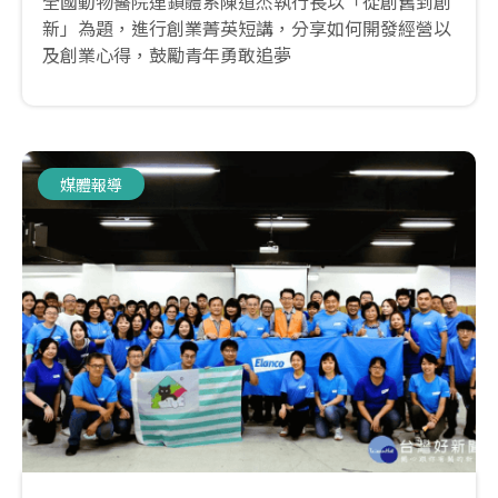
全國動物醫院連鎖體系陳道杰執行長以「從創舊到創
新」為題，進行創業菁英短講，分享如何開發經營以
及創業心得，鼓勵青年勇敢追夢
媒體報導