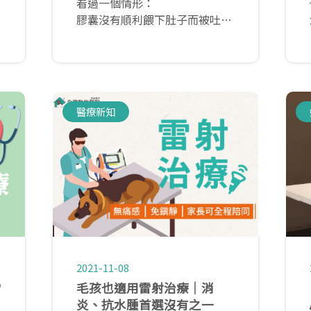
看過一個情形：
膠囊沒有順利餵下肚子而被吐
出，接著主子嘴邊開始猛流口
水。
除了服用藥物外，若在日常生活
中發現貓咪異常流口水，就要特
別注意了！
醫療新知
2021-11-08
雷
毛孩也適用雷射治療│消
炎、抗水腫首選沒有之一