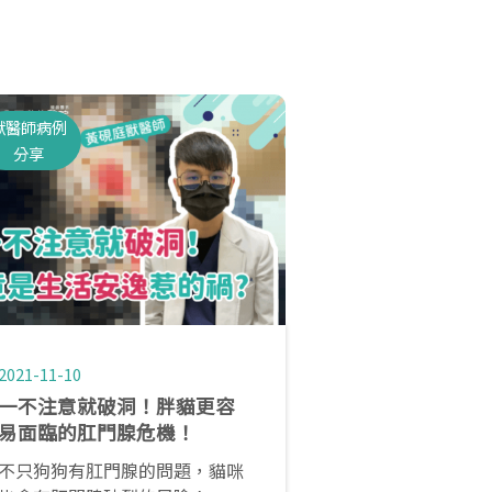
獸醫師病例
分享
2021-11-10
一不注意就破洞！胖貓更容
易面臨的肛門腺危機！
不只狗狗有肛門腺的問題，貓咪