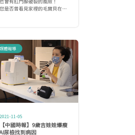
也會有肛門腺破裂的風險！
您是否曾看見家裡的毛寶貝在地
上磨屁股或舔屁股呢？
那千萬得當心了！近年來隨著生
活型態的轉變，毛孩生活過得安
逸，肛門腺使用的時機也越來越
少，問題也逐一顯現。
媒體報導
2021-11-05
【中國時報】9歲吉娃娃爆瘦
AI尿檢找到病因