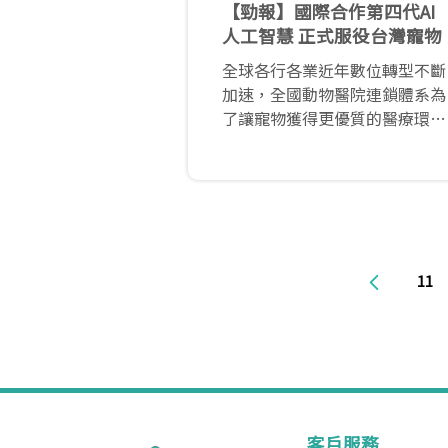
【勁報】國際合作第四代AI
人工智慧 正式服役台灣寵物
全球各行各業近年數位轉型不斷
加速，全國動物醫院連鎖體系為
了讓寵物獲得更優質的醫療環
境，結合美國及香港品牌，積極
投入數位轉型，今年正式導入數
項人工智慧醫療設備。
全國動物醫院連鎖體系執行長陳
道杰表示，我們經過長期的資源
11
整合，終於在今年率先達成在台
灣寵物醫療領域利用AI科技的協
助達到更快速、精確的診斷，讓
毛小孩獲得更妥善的醫療服務。
補上長期以來被遺漏的例行心臟
評估和尿液檢查，就是最令人振
奮的突破。
客戶服務