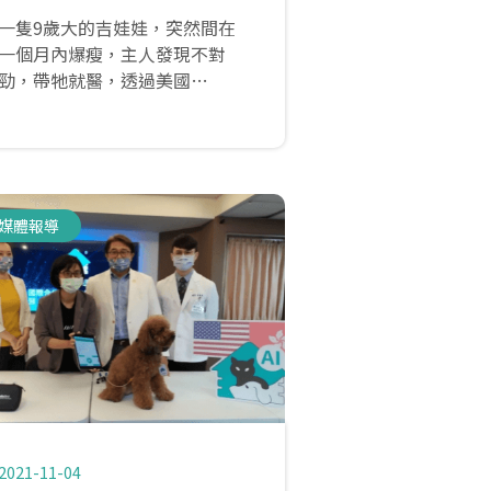
一隻9歲大的吉娃娃，突然間在
一個月內爆瘦，主人發現不對
勁，帶牠就醫，透過美國
IDEXX（愛德士）尿液沉渣分析
儀進行人工智慧檢測發現老狗狗
罹患糖尿病，採用動物胰島素治
療狗狗才逐漸恢復往日風采；全
國動物醫院啟動國際合作第四代
媒體報導
人工智慧醫療，利用AI科技的協
助達到更快速、精確的診斷，也
讓毛小孩獲得更妥善的醫療服
務。
2021-11-04