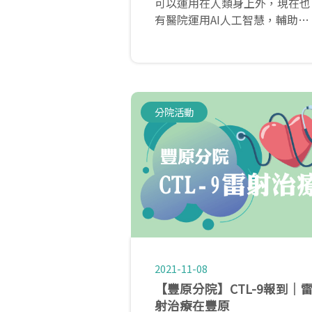
可以運用在人類身上外，現在也
有醫院運用AI人工智慧，輔助毛
小孩治療，像是毛小孩常見心臟
及泌尿道感染疾病，過去必須等
待數天的檢驗報告才會知道，如
今透過專為動物設計的AI平台，
搭配大數據分析，不僅大幅縮減
分院活動
檢測時間，還能及早對症下藥，
避免病情惡化。
2021-11-08
【豐原分院】CTL-9報到│
射治療在豐原