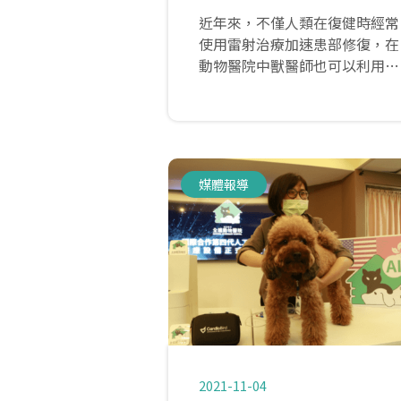
近年來，不僅人類在復健時經常
使用雷射治療加速患部修復，在
動物醫院中獸醫師也可以利用此
輔助療法為毛孩進行復健，達到
修復組織、加速傷口癒合的效
果。
雷射治療可讓傷口的癒合與復原
速度加快，使毛孩的術後癒合時
媒體報導
間縮短，除此之外也可減輕術後
疼痛感，並且有消炎、抗水腫之
作用。
2021-11-04