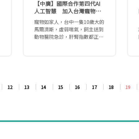
【中廣】國際合作第四代AI
人工智慧 加入台灣寵物醫
療
寵物如家人，台中一隻10歲大的
馬爾濟斯，虛弱喘氣，飼主送到
動物醫院急診，肝腎指數都正
常，當下找不出原因，立即透過
專為動物設計的心臟檢測AI平
台，30分鐘內，發現因為老化，
造成心律問題，救回一命，目前
持續心臟科門診追蹤。（寇世菁
報導）
12
13
14
15
16
17
18
19