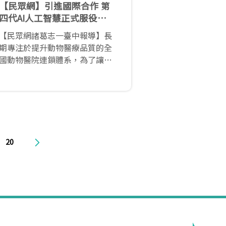
【民眾網】引進國際合作 第
四代AI人工智慧正式服役台
灣寵物醫療
【民眾網諸葛志一臺中報導】長
期專注於提升動物醫療品質的全
國動物醫院連鎖體系，為了讓寵
物獲得更優質的醫療環境，結合
美國及香港品牌，積極投入數位
轉型，於今年正式導入數項人工
智慧醫療設備。
20