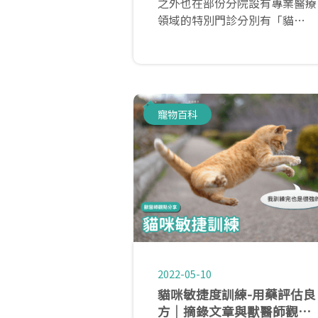
之外也在部份分院設有專業醫療
領域的特別門診分別有「貓
科」、「心臟科」、「眼科」、
「牙科」。這些特別門診均由在
特殊專科上受過額外訓練與研究
的獸醫師們進行診療，能為毛孩
進行更加詳細的疾病診斷以及專
寵物百科
業的醫療服務。
2022-05-10
貓咪敏捷度訓練-用藥評估良
方｜摘錄文章與獸醫師觀點