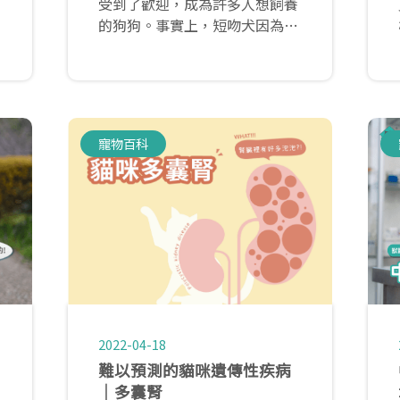
受到了歡迎，成為許多人想飼養
的狗狗。事實上，短吻犬因為先
天結構的關係，容易有呼吸上的
困擾；造成「扁臉」的原因在
於，短吻犬的上顎較短(鼻孔也
相對窄)，因此上顎內部的空間
也比較狹小，軟組織(軟顎)被迫
寵物百科
擠在狹小的空間中，就會讓軟組
織(軟顎)比正常狗狗的來得長/
厚。
2022-04-18
難以預測的貓咪遺傳性疾病
｜多囊腎