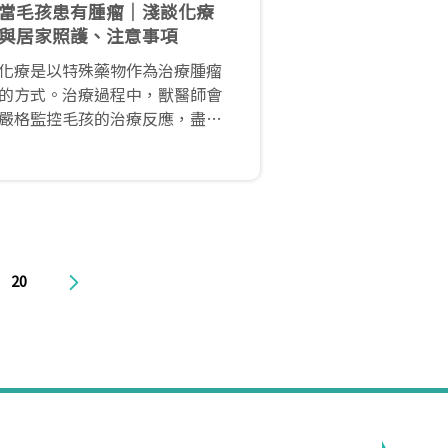
當毛孩患有腫瘤│淺談化療
與居家照護、注意事項
化療是以特殊藥物作為治療腫瘤
的方式。治療過程中，獸醫師會
嚴格監控毛孩的治療反應，盡可
能避免化療產生嚴重的副作用。
化療的主要作用原理是抑制腫瘤
細胞生成，讓腫瘤細胞無法持續
複製以阻止腫瘤生長；然而化療
藥物並不會特別偵測何者為腫瘤
細胞，它會針對所有具「增殖」
20
功能的細胞進行攻擊，因此除了
腫瘤細胞外，正常細胞像是骨髓
細胞、黏膜細胞、生殖細胞…等
在化療期間也會一同受到影響。