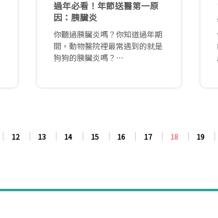
過年必看！年節送醫第一原
因：胰臟炎
你聽過胰臟炎嗎？你知道過年期
間，動物醫院裡最常遇到的就是
狗狗的胰臟炎嗎？
胰臟炎又可以分成急性、慢性。
急性胰臟炎指的是短時間內發生
的，症狀通常來的又急又烈，即
使治療好後，仍可能持續復發，
轉變為慢性胰臟炎。
12
13
14
15
16
17
18
19