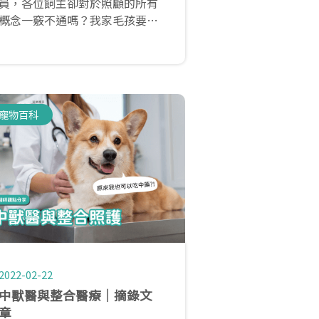
員，各位飼主卻對於照顧的所有
概念一竅不通嗎？我家毛孩要打
什麼疫苗最適合？多久做一次健
康檢查？所有解答你都可以在這
邊找到！
寵物百科
2022-02-22
中獸醫與整合醫療│摘錄文
章