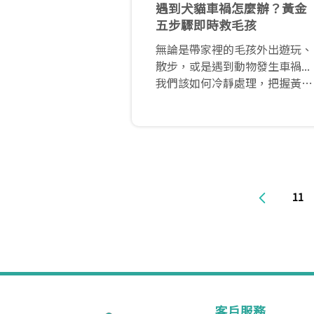
遇到犬貓車禍怎麼辦？黃金
五步驟即時救毛孩
無論是帶家裡的毛孩外出遊玩、
散步，或是遇到動物發生車禍...
我們該如何冷靜處理，把握黃金
就醫時間，順利帶毛孩送醫治療
呢？
一、將毛孩移至安全的地方。大
多數的車禍事件都是發生在馬路
上，因此第一個步驟是讓毛孩遠
離危險的馬路！
11
客戶服務