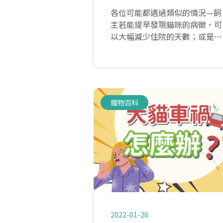
分享
各位可能都遇過類似的情況—飼
主若能提早發現貓咪的病徵，可
以大幅減少住院的天數；或是牙
科手術中，發現貓咪的牙齒太過
嚴重（拖太久），以至於需要調
整麻醉的用量。我們常從飼主那
裡聽到貓咪已出現厭食或嘔吐的
情形，也知道這些症狀對貓咪來
寵物百科
說有多嚴重。
2022-01-26