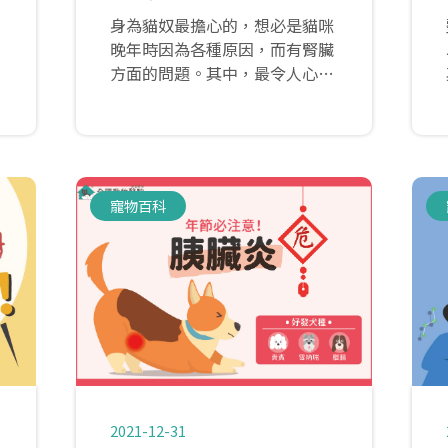
身為貓奴最擔心的，想必是貓咪
晚年時因為各種原因，而有腎臟
方面的問題。其中，最令人心疼
的大概是所謂的多囊腎，簡稱為
PKD。
多囊腎是一種遺傳性疾病，它會
使貓咪的腎臟出現許多水泡的病
變，這些奇怪的突起物稱為囊
寵物百科
腫。
囊腫在初期可能小的難以察覺，
也不影響貓咪的腎臟功能，但隨
著時間進展，它們會如同吹氣球
般慢慢長大，大到壓迫腎臟、甚
至是占據整顆腎臟的空間，使腎
功能受到影響，導致貓咪出現腎
衰竭。
2021-12-31