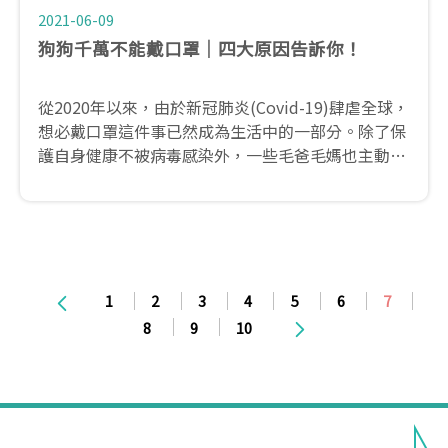
2021-06-09
狗狗千萬不能戴口罩│四大原因告訴你！
從2020年以來，由於新冠肺炎(Covid-19)肆虐全球，
想必戴口罩這件事已然成為生活中的一部分。除了保
護自身健康不被病毒感染外，一些毛爸毛媽也主動想
起了毛寶貝的健康與安全，並為其戴上人類使用的口
罩，近期更是可以在網路上見到許多家長分享自家毛
孩戴口罩的萌樣。如此看似可愛且有趣的行為，在獸
醫師眼中卻是十分危險的一件事！
1
2
3
4
5
6
7
8
9
10