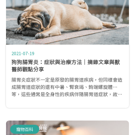
2021-07-19
狗狗腸胃炎：症狀與治療方法│摘錄文章與獸
醫師觀點分享
腸胃炎症狀不一定是原發的腸胃道疾病，但同樣會造
成腸胃道症狀的還有中暑、腎衰竭、鉤端螺旋體…
等，這些通常是全身性的疾病伴隨腸胃道症狀，故看
診時一定要好好跟獸醫師說明這幾天在動物身上觀察
到的所有狀況。以前發生過什麼疾病這幾天吃了什麼
東西(有沒有給什麼水果或藥物)是否有出門(河邊或草
叢、或家裡是否曾看過老鼠出沒)短吻犬種則務必要
寵物百科
做好中暑預防！