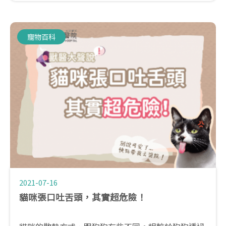
要的負擔!
預防勝於治療!
細菌是從陰道、泌尿道及肛門的常在菌叢上行到子宮
寵物百科
感染所致的，所以細心、用心地照顧也難以預防唷!
無繁殖計畫都建議早期絕育杜絕後患!
2021-07-16
貓咪張口吐舌頭，其實超危險！